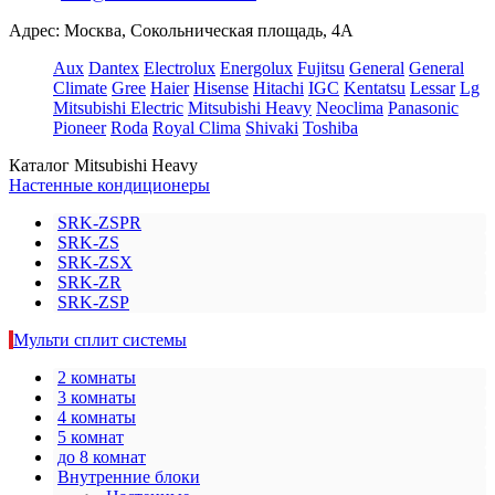
Адрес: Москва, Сокольническая площадь, 4А
Aux
Dantex
Electrolux
Energolux
Fujitsu
General
General
Climate
Gree
Haier
Hisense
Hitachi
IGC
Kentatsu
Lessar
Lg
Mitsubishi Electric
Mitsubishi Heavy
Neoclima
Panasonic
Pioneer
Roda
Royal Clima
Shivaki
Toshiba
Каталог Mitsubishi Heavy
Настенные кондиционеры
SRK-ZSPR
SRK-ZS
SRK-ZSX
SRK-ZR
SRK-ZSP
Мульти сплит системы
2 комнаты
3 комнаты
4 комнаты
5 комнат
до 8 комнат
Внутренние блоки