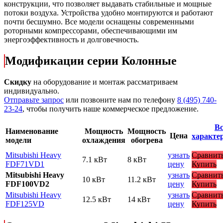
конструкции, что позволяет выдавать стабильные и мощные
потоки воздуха. Устройства удобно монтируются и работают
почти бесшумно. Все модели оснащены современными
роторными компрессорами, обеспечивающими им
энергоэффективность и долговечность.
Модификации серии Колонные
Скидку
на оборудование и монтаж рассматриваем
индивидуально.
Отправьте запрос
или позвоните нам по телефону
8 (495) 740-
23-24
, чтобы получить наше коммерческое предложение.
Вс
Наименование
Мощность
Мощность
Цена
характе
модели
охлаждения
обогрева
Mitsubishi Heavy
узнать
Сравнит
7.1 кВт
8 кВт
FDF71VD1
цену
Купить
Mitsubishi Heavy
узнать
Сравнит
10 кВт
11.2 кВт
FDF100VD2
цену
Купить
Mitsubishi Heavy
узнать
Сравнит
12.5 кВт
14 кВт
FDF125VD
цену
Купить