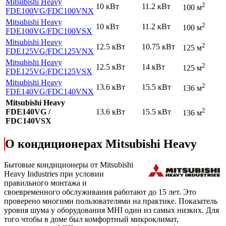
Mitsubishi Heavy
2
10 кВт
11.2 кВт
100 м
FDE100VG
/FDC100VNX
Mitsubishi Heavy
2
10 кВт
11.2 кВт
100 м
FDE100VG
/FDC100VSX
Mitsubishi Heavy
2
12.5 кВт
10.75 кВт
125 м
FDE125VG
/FDC125VNX
Mitsubishi Heavy
2
12.5 кВт
14 кВт
125 м
FDE125VG
/FDC125VSX
Mitsubishi Heavy
2
13.6 кВт
15.5 кВт
136 м
FDE140VG
/FDC140VNX
Mitsubishi Heavy
2
FDE140VG /
13.6 кВт
15.5 кВт
136 м
FDC140VSX
О кондиционерах Mitsubishi Heavy
Бытовые кондиционеры от Mitsubishi
Heavy Industries при условии
правильного монтажа и
своевременного обслуживания работают до 15 лет. Это
проверено многими пользователями на практике. Показатель
уровня шума у оборудования MHI один из самых низких. Для
того чтобы в доме был комфортный микроклимат,