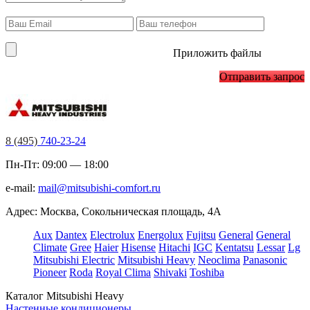
Приложить файлы
Отправить запрос
8 (495)
740-23-24
Пн-Пт: 09:00 — 18:00
e-mail:
mail@mitsubishi-comfort.ru
Адрес: Москва, Сокольническая площадь, 4А
Aux
Dantex
Electrolux
Energolux
Fujitsu
General
General
Climate
Gree
Haier
Hisense
Hitachi
IGC
Kentatsu
Lessar
Lg
Mitsubishi Electric
Mitsubishi Heavy
Neoclima
Panasonic
Pioneer
Roda
Royal Clima
Shivaki
Toshiba
Каталог Mitsubishi Heavy
Настенные кондиционеры