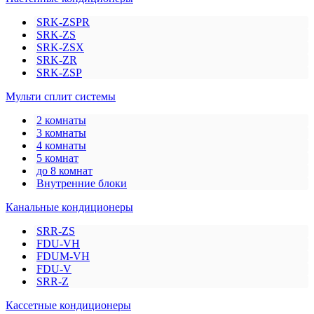
SRK-ZSPR
SRK-ZS
SRK-ZSX
SRK-ZR
SRK-ZSP
Мульти сплит системы
2 комнаты
3 комнаты
4 комнаты
5 комнат
до 8 комнат
Внутренние блоки
Канальные кондиционеры
SRR-ZS
FDU-VH
FDUM-VH
FDU-V
SRR-Z
Кассетные кондиционеры