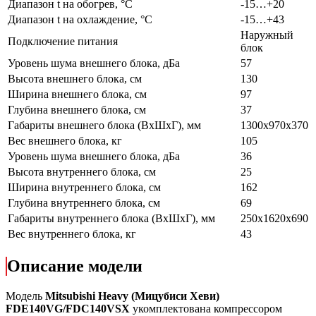
Диапазон t на обогрев, °С
-15…+20
Диапазон t на охлаждение, °С
-15…+43
Наружный
Подключение питания
блок
Уровень шума внешнего блока, дБа
57
Высота внешнего блока, см
130
Ширина внешнего блока, см
97
Глубина внешнего блока, см
37
Габариты внешнего блока (ВхШхГ), мм
1300х970х370
Вес внешнего блока, кг
105
Уровень шума внешнего блока, дБа
36
Высота внутреннего блока, см
25
Ширина внутреннего блока, см
162
Глубина внутреннего блока, см
69
Габариты внутреннего блока (ВхШхГ), мм
250х1620х690
Вес внутреннего блока, кг
43
Описание модели
Модель
Mitsubishi Heavy (Мицубиси Хеви)
FDE140VG/FDC140VSX
укомплектована компрессором