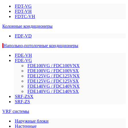
FDT-VG
FDT-VH
FDTC-VH
Колонные кондиционеры
FDF-VD
Напольно-потолочные кондиционеры
FDE-VH
FDE-VG
FDE100VG / FDC100VNX
FDE100VG / FDC100VSX
FDE125VG / FDC125VNX
FDE125VG / FDC125VSX
FDE140VG / FDC140VNX
FDE140VG / FDC140VSX
SRF-ZSX
SRF-ZS
VRF системы
Наружные блоки
Настенные