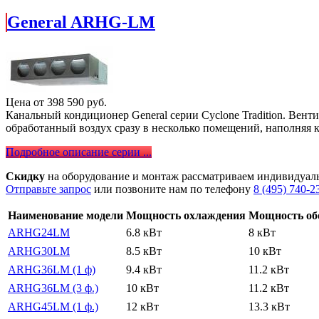
General ARHG-LM
Цена от
398 590
руб.
Канальный кондиционер General серии Cyclone Tradition. Венти
обработанный воздух сразу в несколько помещений, наполняя 
Подробное описание серии ...
Скидку
на оборудование и монтаж рассматриваем индивидуал
Отправьте запрос
или позвоните нам по телефону
8 (495) 740-2
Наименование модели
Мощность охлаждения
Мощность об
ARHG24LM
6.8 кВт
8 кВт
ARHG30LM
8.5 кВт
10 кВт
ARHG36LM (1 ф)
9.4 кВт
11.2 кВт
ARHG36LM (3 ф.)
10 кВт
11.2 кВт
ARHG45LM (1 ф.)
12 кВт
13.3 кВт