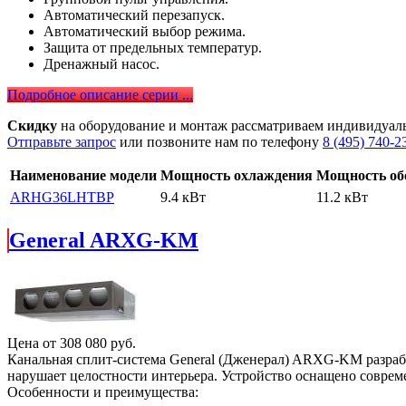
Автоматический перезапуск.
Автоматический выбор режима.
Защита от предельных температур.
Дренажный насос.
Подробное описание серии ...
Скидку
на оборудование и монтаж рассматриваем индивидуал
Отправьте запрос
или позвоните нам по телефону
8 (495) 740-2
Наименование модели
Мощность охлаждения
Мощность об
ARHG36LHTBP
9.4 кВт
11.2 кВт
General ARXG-KM
Цена от
308 080
руб.
Канальная сплит-система General (Дженерал) ARXG-KM разраб
нарушает целостности интерьера. Устройство оснащено совре
Особенности и преимущества: