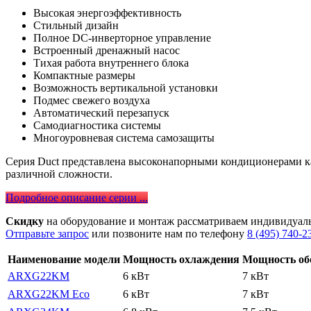
Высокая энергоэффективность
Стильный дизайн
Полное DC-инверторное управление
Встроенный дренажный насос
Тихая работа внутреннего блока
Компактные размеры
Возможность вертикальной установки
Подмес свежего воздуха
Автоматический перезапуск
Самодиагностика системы
Многоуровневая система самозащиты
Серия Duct представлена высоконапорными кондиционерами кан
различной сложности.
Подробное описание серии ...
Скидку
на оборудование и монтаж рассматриваем индивидуал
Отправьте запрос
или позвоните нам по телефону
8 (495) 740-2
Наименование модели
Мощность охлаждения
Мощность об
ARXG22KM
6 кВт
7 кВт
ARXG22KM Eco
6 кВт
7 кВт