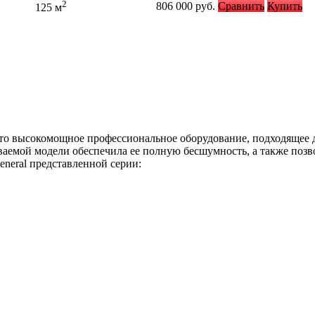
2
806 000
руб.
Сравнить
Купить
125 м
о высокомощное профессиональное оборудование, подходящее д
аемой модели обеспечила ее полную бесшумность, а также позв
neral представленной серии: