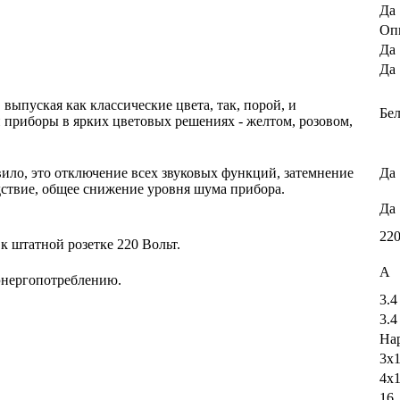
Да
Оп
Да
Да
выпуская как классические цвета, так, порой, и
Бе
 приборы в ярких цветовых решениях - желтом, розовом,
ило, это отключение всех звуковых функций, затемнение
Да
дствие, общее снижение уровня шума прибора.
Да
22
 штатной розетке 220 Вольт.
A
энергопотреблению.
3.4
3.4
На
3х1
4х1
16