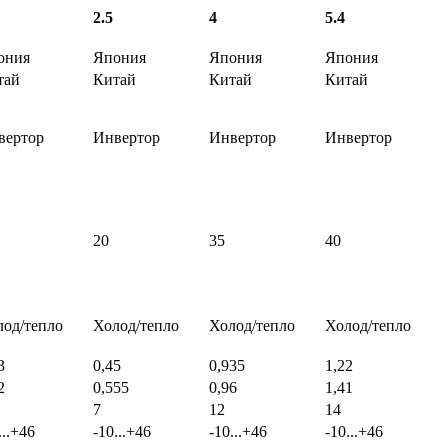
2.5
4
5.4
ония
Япония
Япония
Япония
тай
Китай
Китай
Китай
вертор
Инвертор
Инвертор
Инвертор
20
35
40
лод/тепло
Холод/тепло
Холод/тепло
Холод/тепло
3
0,45
0,935
1,22
2
0,555
0,96
1,41
7
12
14
...+46
-10...+46
-10...+46
-10...+46