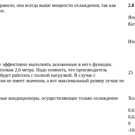
авило, она всегда выше мощности охлаждения, так как
2.8
ие.
Яп
Ки
Ин
е эффективно выполнять заложенные в него функции.
олков 2,6 метра. Надо помнить, что производитель
25
дет работать с полной нагрузкой. В случае с
 не имеет значения, а вот максимальный размер лучше не
ьные кондиционеры, осуществляющие только охлаждение
Хо
0,6
0,6
9
-10