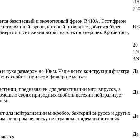
-1
75
ется безопасный и экологичный фреон R410A. Этот фреон
шенствованный фреон, который позволяет добиться более
R3
нергии и снижения затрат на электроэнергию. Кроме того,
20
1/4
3/8
и пуха размером до 10нм. Чаще всего конструкция фильтра
Да
воих свойств при этом фильтр не меняет.
астений, предназначен для дезактивации 98% вирусов, а
Да
помощью своих природных свойств катехин нейтрализует
кам.
т для нейтрализации микробов, бактерий вирусов и других
Да
им фильтром человеку не страшны эпидемии вирусных
Да
няются