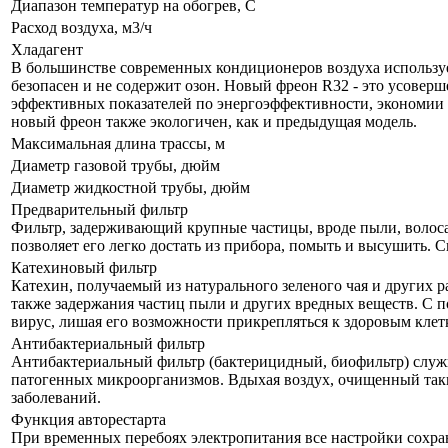
Диапазон температур на обогрев, С
Расход воздуха, м3/ч
Хладагент
В большинстве современных кондиционеров воздуха использу
безопасен и не содержит озон. Новый фреон R32 - это усовер
эффективных показателей по энергоэффективности, экономии э
новый фреон также экологичен, как и предыдущая модель.
Максимальная длина трассы, м
Диаметр газовой трубы, дюйм
Диаметр жидкостной трубы, дюйм
Предварительный фильтр
Фильтр, задерживающий крупные частицы, вроде пыли, волоса 
позволяет его легко достать из прибора, помыть и высушить. С
Катехиновый фильтр
Катехин, получаемый из натурального зеленого чая и других р
также задержания частиц пыли и других вредных веществ. С 
вирус, лишая его возможности прикрепляться к здоровым клет
Антибактериальный фильтр
Антибактериальный фильтр (бактерицидный, биофильтр) служи
патогенных микроорганизмов. Вдыхая воздух, очищенный так
заболеваний.
Функция авторестарта
При временных перебоях электропитания все настройки сохра