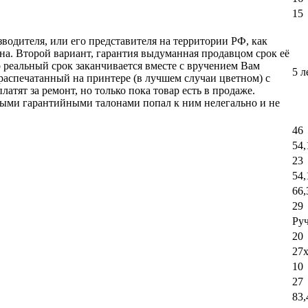
15
зводителя, или его представителя на территории РФ, как
а. Второй вариант, гарантия выдуманная продавцом срок её
о реальный срок заканчивается вместе с вручением Вам
5 л
 распечатанный на принтере (в лучшем случаи цветном) с
атят за ремонт, но только пока товар есть в продаже.
бными гарантийными талонами попал к ним нелегально и не
46
54,
23
54,
66,
29
Ру
20
27x
10
27
83,