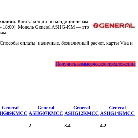
ивания
. Консультации по кондиционерам
— 18:00). Модель General ASHG-KM
— это
нам.
Способы оплаты: наличные, безналичный расчет, карты Visa и
Получить коммерческое предложение
General
General
General
General
HG09KMСС
ASHG07KMСС
ASHG12KMСС
ASHG14KMСС
2
3.4
4.2