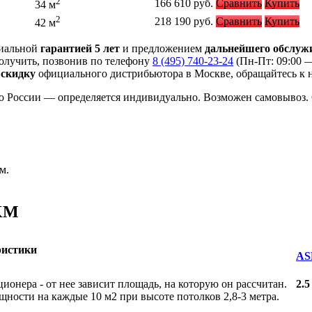
2
166 610
руб.
Сравнить
Купить
34 м
2
218 190
руб.
Сравнить
Купить
42 м
циальной
гарантией 5 лет
и предложением
дальнейшего обслуж
олучить, позвонив по телефону
8 (495) 740-23-24
(Пн-Пт: 09:00 
ю
скидку
официального дистрибьютора в Москве, обращайтесь к 
о России — определяется индивидуально. Возможен самовывоз. 
м.
-KM
ристики
AS
онера - от нее зависит площадь, на которую он рассчитан.
2.5
ности на каждые 10 м2 при высоте потолков 2,8-3 метра.