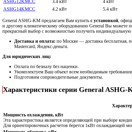
ASHG12KMСС
3.4 кВт
4 кВт
ASHG14KMСС
4.2 кВт
5.4 кВт
General ASHG-KM предлагаем Вам купить
с установкой
, офи
и другому климатическому оборудованию General Вы можете п
прекрасный выбор с
возможностью получить индивидуальну
Доставка и оплата:
по Москве — доставка бесплатная, п
Mastercard, Яндекс-деньги.
Для юридических лиц:
Оплата по безналу без наценки.
Укомплектуем Ваш объект всем необходимым требования
Подготовим сопроводительные документы.
Характеристики серии General ASHG
Характе
Мощность охлаждения, кВт
Эта характеристика является определяющей при выборе кондици
Для ориентировочных расчетов берется 1кВт охлаждающей мощ
Мощность обогрева, кВт