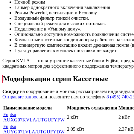
Ночной режим
Таймер однократного включения-выключения
Режим Powerful, вентиляции и Economy
Воздушный фильтр тонкой очистки.
Специальный режим для высоких потолков.
Подключение к «Умному дому».
Опционально доступна возможность подключения систем
Компактные кассетные кондиционеры работают на эколог
В стандартную комплектацию входит дренажная помпа (в
Пульт управления в комплект поставки не входит
Серия KVLA — это внутренние кассетные блоки Fujitsu, предна
квадратных метров для эффективного поддержания температур
Модификации серии Кассетные
Скидку
на оборудование и монтаж рассматриваем индивидуал
Отправьте запрос
или позвоните нам по телефону
8 (495) 740-2
Наименование модели
Мощность охлаждения
Мощнос
Fujitsu
2 кВт
2 кВт
AUXG07KVLA
/UTGUFYFW
Fujitsu
2.05 кВт
2.37 кВ
AUYG07LVLA
/UTGUFYDW