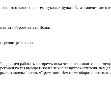
ило, это отключение всех звуковых функций, затемнение диспл
 штатной розетке 220 Вольт.
энергопотреблению.
ор должен работать все время, пока человек находится в помещ
екомендуется выбирать более тихие воздухоочистители, чем для
орые оснащены "ночным" режимом. Чем ниже обороты вентилято