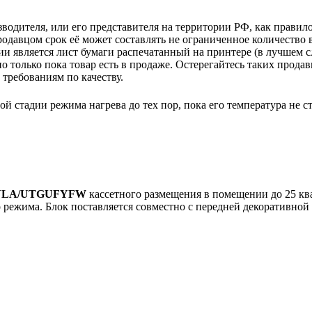
зводителя, или его представителя на территории РФ, как прави
одавцом срок её может составлять не ограниченное количество 
и является лист бумаги распечатанный на принтере (в лучшем с
но только пока товар есть в продаже. Остерегайтесь таких прода
требованиям по качеству.
й стадии режима нагрева до тех пор, пока его температура не с
VLA
/
UTGUFYFW
кассетного размещения в помещении до 25 кв
режима. Блок поставляется совместно с передней декоративной 