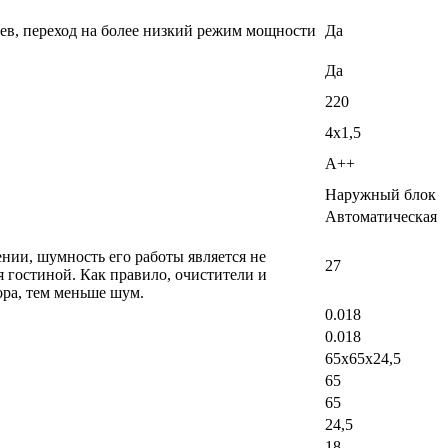
еев, переход на более низкий режим мощности
Да
Да
220
4х1,5
A++
Наружный блок
Автоматическая
ении, шумность его работы является не
27
 гостиной. Как правило, очистители и
ра, тем меньше шум.
0.018
0.018
65x65х24,5
65
65
24,5
18