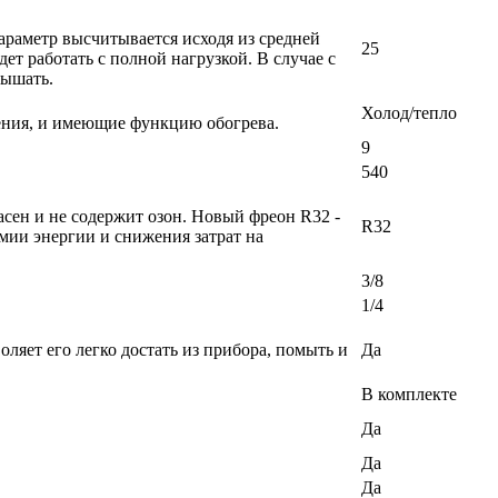
раметр высчитывается исходя из средней
25
т работать с полной нагрузкой. В случае с
вышать.
Холод/тепло
ения, и имеющие функцию обогрева.
9
540
сен и не содержит озон. Новый фреон R32 -
R32
мии энергии и снижения затрат на
3/8
1/4
ляет его легко достать из прибора, помыть и
Да
В комплекте
Да
Да
Да