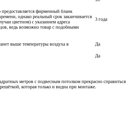
ло предоставляется фирменный бланк
времени, однако реальный срок заканчивается
3 года
лучаи цветном) с указанием адреса
вцов, ведь возможно товар с подобными
танет выше температуры воздуха в
Да
Да
адратных метров с подвесным потолком прекрасно справиться
решёткой, которая только и видна при монтаже.