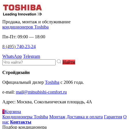
Продажа, монтаж и обслуживание
кондиционеров Toshiba
Пн-Пт: 09:00 — 18:00
8 (495)
740-23-24
WhatsApp
Telegram
Найти
Стройдизайн
Официальный дилер
Toshiba
c 2006 года.
e-mail
:
mail@mitsubishi-comfort.ru
Адрес: Москва, Сокольническая площадь, 4А
0
Корзина
Кондиционеры Toshiba
Монтаж
Доставка и оплата
Гарантия
О
нас
Контакты
Подбор кондиционера