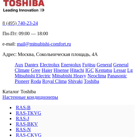
8 (495)
740-23-24
Пн-Пт: 09:00 — 18:00
e-mail:
mail@mitsubishi-comfort.ru
Адрес: Москва, Сокольническая площадь, 4А
Aux
Dantex
Electrolux
Energolux
Fujitsu
General
General
Climate
Gree
Haier
Hisense
Hitachi
IGC
Kentatsu
Lessar
Lg
Mitsubishi Electric
Mitsubishi Heavy
Neoclima
Panasonic
Pioneer
Roda
Royal Clima
Shivaki
Toshiba
Каталог Toshiba
Настенные кондиционеры
RAS-B
RAS-TKVG
RAS-J
RAS-BKV
RAS-N
RAS-CKVG