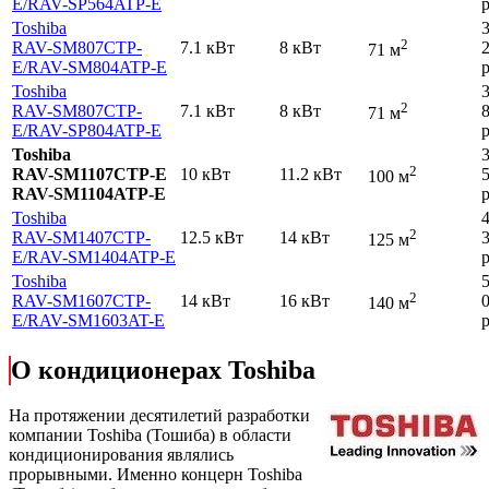
E
/RAV-SP564ATP-E
р
Toshiba
2
RAV-SM807CTP-
7.1 кВт
8 кВт
71 м
E
/RAV-SM804ATP-E
р
Toshiba
2
RAV-SM807CTP-
7.1 кВт
8 кВт
71 м
E
/RAV-SP804ATP-E
р
Toshiba
2
RAV-SM1107CTP-E
10 кВт
11.2 кВт
100 м
RAV-SM1104ATP-E
р
Toshiba
2
RAV-SM1407CTP-
12.5 кВт
14 кВт
125 м
E
/RAV-SM1404ATP-E
р
Toshiba
2
RAV-SM1607CTP-
14 кВт
16 кВт
140 м
E
/RAV-SM1603AT-E
р
О кондиционерах Toshiba
На протяжении десятилетий разработки
компании Toshiba (Тошиба) в области
кондиционирования являлись
прорывными. Именно концерн Toshiba