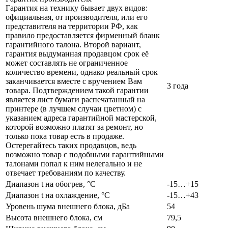
Гарантия на технику бывает двух видов:
официальная, от производителя, или его
представителя на территории РФ, как
правило предоставляется фирменный бланк
гарантийного талона. Второй вариант,
гарантия выдуманная продавцом срок её
может составлять не ограниченное
количество времени, однако реальный срок
заканчивается вместе с вручением Вам
3 года
товара. Подтверждением такой гарантии
является лист бумаги распечатанный на
принтере (в лучшем случаи цветном) с
указанием адреса гарантийной мастерской,
которой возможно платят за ремонт, но
только пока товар есть в продаже.
Остерегайтесь таких продавцов, ведь
возможно товар с подобными гарантийными
талонами попал к ним нелегально и не
отвечает требованиям по качеству.
Диапазон t на обогрев, °С
-15…+15
Диапазон t на охлаждение, °С
-15…+43
Уровень шума внешнего блока, дБа
54
Высота внешнего блока, см
79,5