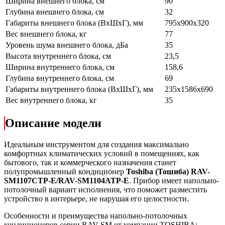
Ширина внешнего блока, см
90
Глубина внешнего блока, см
32
Габариты внешнего блока (ВхШхГ), мм
795х900х320
Вес внешнего блока, кг
77
Уровень шума внешнего блока, дБа
35
Высота внутреннего блока, см
23,5
Ширина внутреннего блока, см
158,6
Глубина внутреннего блока, см
69
Габариты внутреннего блока (ВхШхГ), мм
235x1586x690
Вес внутреннего блока, кг
35
Описание модели
Идеальным инструментом для создания максимально
комфортных климатических условий в помещениях, как
бытового, так и коммерческого назначения станет
полупромышленный кондиционер
Toshiba (Тошиба) RAV-
SM1107CTP-E/RAV-SM1104ATP-E
. Прибор имеет напольно-
потолочный вариант исполнения, что поможет разместить
устройство в интерьере, не нарушая его целостности.
Особенности и преимущества напольно-потолочных
кондиционеров серии RAV-SM от компании TOSHIBA: