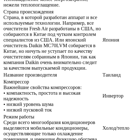
нежели теплопоглащение.
Страна происхождения
Страна, в которой разработан аппарат и все
используемые технологии. Например, все
очистители Fresh Air разработаны в США, но
собираются в Китае под чутким контролем
специалистов из США. Или японский
Япония
очиститель Daikin MC70LVM собирается в
Китае, но ничуть не уступает по качеству
очистителям собранным в Японии, так как
компания Daikin очень внимательно следит
за качеством выпускаемой продукции.
Название производителя
Таиланд
Компрессор
Важнейшие свойства компрессоров:
• компактность, простота и высокая
Инвертор
надежность
• низкий уровень шума
• низкий пусковой ток
Режим работы
Среди всего многообразия кондиционеров
выделяются мобильные кондиционеры,
Холод/тепло
осуществляющие только охлаждение
помещения, и имеющие функцию обогрева.