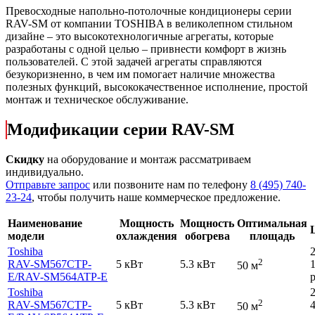
Превосходные напольно-потолочные кондиционеры серии
RAV-SM от компании TOSHIBA в великолепном стильном
дизайне – это высокотехнологичные агрегаты, которые
разработаны с одной целью – привнести комфорт в жизнь
пользователей. С этой задачей агрегаты справляются
безукоризненно, в чем им помогает наличие множества
полезных функций, высококачественное исполнение, простой
монтаж и техническое обслуживание.
Модификации серии RAV-SM
Скидку
на оборудование и монтаж рассматриваем
индивидуально.
Отправьте запрос
или позвоните нам по телефону
8 (495) 740-
23-24
, чтобы получить наше коммерческое предложение.
Наименование
Мощность
Мощность
Оптимальная
модели
охлаждения
обогрева
площадь
Toshiba
2
RAV-SM567CTP-
5 кВт
5.3 кВт
50 м
E
/RAV-SM564ATP-E
р
Toshiba
2
RAV-SM567CTP-
5 кВт
5.3 кВт
50 м