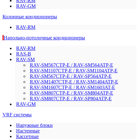
RAV-RM
RAV-GM
Колонные кондиционеры
RAV-RM
Напольно-потолочные кондиционеры
RAV-RM
RAS-B
RAV-SM
RAV-SM567CTP-E / RAV-SM564ATP-E
RAV-SM1107CTP-E / RAV-SM1104ATP-E
RAV-SM567CTP-E / RAV-SP564ATP-E
RAV-SM1407CTP-E / RAV-SM1404ATP-E
RAV-SM1607CTP-E / RAV-SM1603AT-E
RAV-SM807CTP-E / RAV-SM804ATP-E
RAV-SM807CTP-E / RAV-SP804ATP-E
RAV-GM
VRF системы
Наружные блоки
Настенные
Кассетные