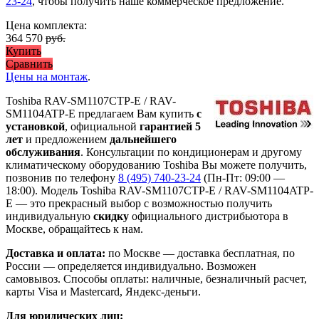
23-24
, чтобы получить наше коммерческое предложение.
Цена комплекта:
364 570
руб.
Купить
Сравнить
Цены на монтаж
.
Toshiba RAV-SM1107CTP-E / RAV-
SM1104ATP-E предлагаем Вам купить
с
установкой
, официальной
гарантией 5
лет
и предложением
дальнейшего
обслуживания
. Консультации по кондиционерам и другому
климатическому оборудованию Toshiba Вы можете получить,
позвонив по телефону
8 (495) 740-23-24
(Пн-Пт: 09:00 —
18:00). Модель Toshiba RAV-SM1107CTP-E / RAV-SM1104ATP-
E
— это
прекрасный выбор с
возможностью получить
индивидуальную
скидку
официального дистрибьютора в
Москве, обращайтесь к нам.
Доставка и оплата:
по Москве — доставка бесплатная, по
России — определяется индивидуально. Возможен
самовывоз. Способы оплаты: наличные, безналичный расчет,
карты Visa и Mastercard, Яндекс-деньги.
Для юридических лиц: