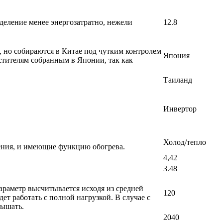
деление менее энергозатратно, нежели
12.8
, но собираются в Китае под чутким контролем
Япония
стителям собранным в Японии, так как
Таиланд
Инвертор
Холод/тепло
ения, и имеющие функцию обогрева.
4,42
3.48
раметр высчитывается исходя из средней
120
т работать с полной нагрузкой. В случае с
вышать.
2040