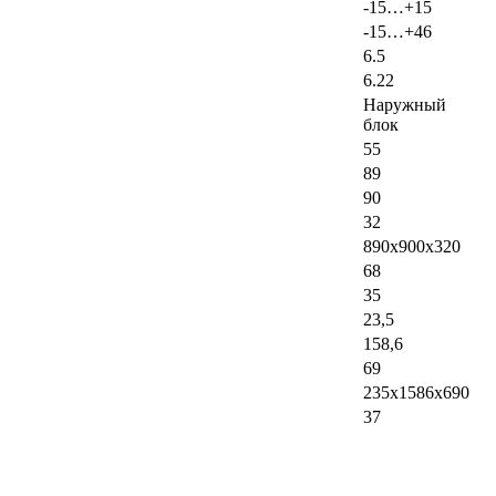
-15…+15
-15…+46
6.5
6.22
Наружный
блок
55
89
90
32
890x900x320
68
35
23,5
158,6
69
235х1586х690
37