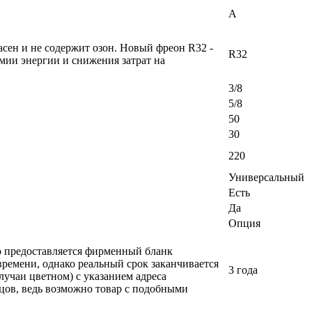
A
сен и не содержит озон. Новый фреон R32 -
R32
мии энергии и снижения затрат на
3/8
5/8
50
30
220
Универсальный
Есть
Да
Опция
ло предоставляется фирменный бланк
времени, однако реальный срок заканчивается
3 года
лучаи цветном) с указанием адреса
вцов, ведь возможно товар с подобными