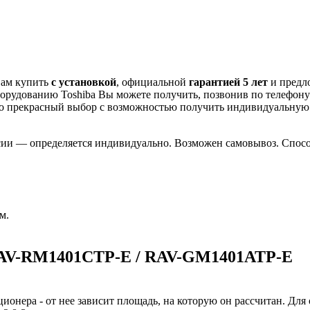
Вам купить
с установкой
, официальной
гарантией 5 лет
и предл
орудованию Toshiba Вы можете получить, позвонив по телефон
о
прекрасный выбор с
возможностью получить индивидуальну
сии — определяется индивидуально. Возможен самовывоз. Способ
м.
RAV-RM1401CTP-E / RAV-GM1401ATP-E
ионера - от нее зависит площадь, на которую он рассчитан. Для