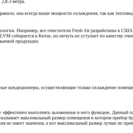
2,8-3 метра.
авило, она всегда выше мощности охлаждения, так как тепловы
нологии. Например, все очистители Fresh Air разработаны в США
M собирается в Китае, но ничуть не уступает по качеству очи
скаемой продукции.
ьные кондиционеры, осуществляющие только охлаждение помещ
е эффективно выполнять заложенные в него функции. Данный па
указывает максимальный размер помещения в котором прибор буде
 не имеет значения, а вот максимальный размер лучше не пре