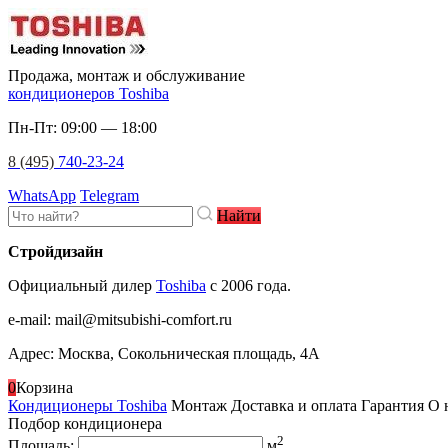
Продажа, монтаж и обслуживание
кондиционеров Toshiba
Пн-Пт: 09:00 — 18:00
8 (495)
740-23-24
WhatsApp
Telegram
Найти
Стройдизайн
Официальный дилер
Toshiba
c 2006 года.
e-mail
:
mail@mitsubishi-comfort.ru
Адрес: Москва, Сокольническая площадь, 4А
0
Корзина
Кондиционеры Toshiba
Монтаж
Доставка и оплата
Гарантия
О 
Подбор кондиционера
2
Площадь:
м