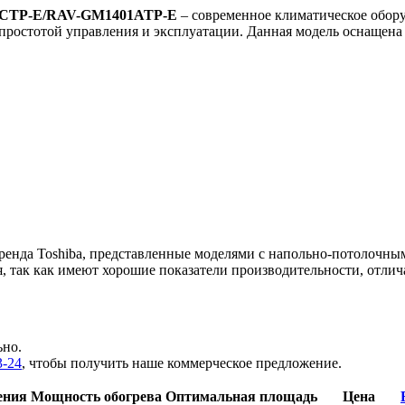
01CTP-E/RAV-GM1401ATP-E
– современное климатическое обору
простотой управления и эксплуатации. Данная модель оснащен
нда Toshiba, представленные моделями с напольно-потолочным
, так как имеют хорошие показатели производительности, отл
ьно.
3-24
, чтобы получить наше коммерческое предложение.
ения
Мощность обогрева
Оптимальная площадь
Цена