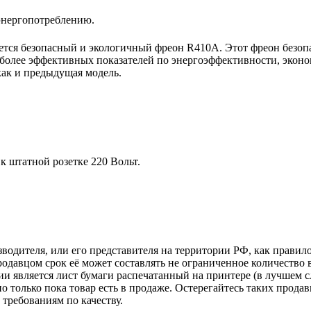
энергопотреблению.
тся безопасный и экологичный фреон R410A. Этот фреон безопа
более эффективных показателей по энергоэффективности, эконо
как и предыдущая модель.
 штатной розетке 220 Вольт.
зводителя, или его представителя на территории РФ, как прави
одавцом срок её может составлять не ограниченное количество 
и является лист бумаги распечатанный на принтере (в лучшем с
но только пока товар есть в продаже. Остерегайтесь таких прода
требованиям по качеству.