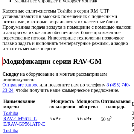
Малый вес упрощает и ускоряет монтаж
Кассетные сплит-системы Toshiba в серии RM_UTP
устанавливаются в высоких помещениях с подвесными
потолками, в которые встраиваются их кассетные блоки.
Продуманная подача воздуха в помещение с помощью жалюзи
и алгоритма их качания обеспечивает более протяженное
перемещение потока. Инверторные технологии позволяют
плавно задать и выполнять температурные режимы, а заодно
и тратить меньше энергии.
Модификации серии RAV-GM
Скидку
на оборудование и монтаж рассматриваем
индивидуально.
Отправьте запрос
или позвоните нам по телефону
8 (495) 740-
23-24
, чтобы получить наше коммерческое предложение.
Наименование
Мощность
Мощность
Оптимальная
модели
охлаждения
обогрева
площадь
Toshiba
2
RAV-GM561UT-
5 кВт
5.6 кВт
50 м
E
/RAV-GP561ATP-E
р
Toshiba