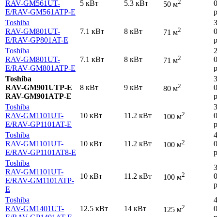
2
RAV-GM561UT-
5 кВт
5.3 кВт
50 м
E
/RAV-GM561ATP-E
р
Toshiba
2
RAV-GM801UT-
7.1 кВт
8 кВт
71 м
E
/RAV-GP801AT-E
р
Toshiba
2
RAV-GM801UT-
7.1 кВт
8 кВт
71 м
E
/RAV-GM801ATP-E
р
Toshiba
2
RAV-GM901UTP-E
8 кВт
9 кВт
80 м
RAV-GM901ATP-E
р
Toshiba
2
RAV-GM1101UT-
10 кВт
11.2 кВт
100 м
E
/RAV-GP1101AT-E
р
Toshiba
2
RAV-GM1101UT-
10 кВт
11.2 кВт
100 м
E
/RAV-GP1101AT8-E
р
Toshiba
RAV-GM1101UT-
2
10 кВт
11.2 кВт
100 м
E
/RAV-GM1101ATP-
р
E
Toshiba
2
RAV-GM1401UT-
12.5 кВт
14 кВт
125 м