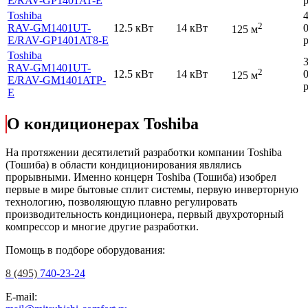
E
/RAV-GP1401AT-E
р
Toshiba
2
RAV-GM1401UT-
12.5 кВт
14 кВт
125 м
E
/RAV-GP1401AT8-E
р
Toshiba
RAV-GM1401UT-
2
12.5 кВт
14 кВт
125 м
E
/RAV-GM1401ATP-
р
E
О кондиционерах Toshiba
На протяжении десятилетий разработки компании Toshiba
(Тошиба) в области кондиционирования являлись
прорывными. Именно концерн Toshiba (Тошиба) изобрел
первые в мире бытовые сплит системы, первую инверторную
технологию, позволяющую плавно регулировать
производительность кондиционера, первый двухроторный
компрессор и многие другие разработки.
Помощь в подборе оборудования:
8 (495)
740-23-24
E-mail: