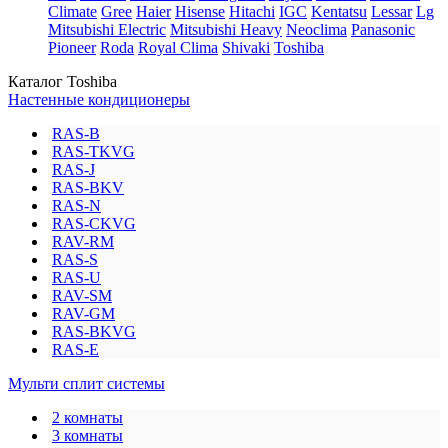
Climate
Gree
Haier
Hisense
Hitachi
IGC
Kentatsu
Lessar
Lg
Mitsubishi Electric
Mitsubishi Heavy
Neoclima
Panasonic
Pioneer
Roda
Royal Clima
Shivaki
Toshiba
Каталог Toshiba
Настенные кондиционеры
RAS-B
RAS-TKVG
RAS-J
RAS-BKV
RAS-N
RAS-CKVG
RAV-RM
RAS-S
RAS-U
RAV-SM
RAV-GM
RAS-BKVG
RAS-E
Мульти сплит системы
2 комнаты
3 комнаты