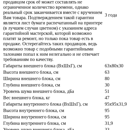
продавцом срок её может составлять не
ограниченное количество времени, однако
реальный срок заканчивается вместе с вручением
3 года
Вам товара. Подтверждением такой гарантии
является лист бумаги распечатанный на принтере
(в лучшем случаи цветном) с указанием адреса
гарантийной мастерской, которой возможно
платят за ремонт, но только пока товар есть в
продаже. Остерегайтесь таких продавцов, ведь
возможно товар с подобными гарантийными
талонами попал к ним нелегально и не отвечает
требованиям по качеству.
Габариты внешнего блока (ВхШхГ), см
63х80х30
Высота внешнего блока, см
63
Ширина внешнего блока, см
80
Глубина внешнего блока, см
30
Уровень шума внешнего блока, дБа
51
Вес внешнего блока, кг
47
Габариты внутреннего блока (ВхШхГ), см
95х95х31,9
Высота внутреннего блока, см
95
Ширина внутреннего блока, см
95
Глубина внутреннего блока, см
31,9
Уровень шума внешнего блока, дБа
33