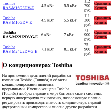
112
Toshiba
Сравнить
4.5 кВт
5.5 кВт
790
RAS-M16G3DV-E
Купить
руб.
111
Toshiba
Сравнить
4.5 кВт
5.5 кВт
380
RAS-M16GDV-E
Купить
руб.
71
Toshiba
Сравнить
6 кВт
7 кВт
900
RAS-M22U2DVG-E
Купить
руб.
75
Toshiba
Сравнить
7.1 кВт
8.1 кВт
900
RAS-M24U2DVG-E
Купить
руб.
О кондиционерах Toshiba
На протяжении десятилетий разработки
компании Toshiba (Тошиба) в области
кондиционирования являлись
прорывными. Именно концерн Toshiba
(Тошиба) изобрел первые в мире бытовые сплит системы,
первую инверторную технологию, позволяющую плавно
регулировать производительность кондиционера, первый
двухроторный компрессор и многие другие разработки.