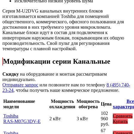
Исключительно низкий уровень шума
Серия
M-U2DVG
канальных внутренних блоков
изготавливается компанией Toshiba для помещений
общественного, коммерческого, офисного пользования для
достижения в них требуемого уровня микроклимата.
Канальные блоки идут в состав для подключения к
инверторным наружным блокам, покрывающим их общую
производительность. Свой пульт для регулирования
температуры с плавной настройкой.
Модификации серии Канальные
Скидку
на оборудование и монтаж рассматриваем
индивидуально.
Отправьте запрос
или позвоните нам по телефону
8 (495) 740-
23-24
, чтобы получить наше коммерческое предложение.
Наименование
Мощность
Мощность
Все
Цена
модели
охлаждения
обогрева
характер
102
Toshiba
Сравнить
2 кВт
3 кВт
960
RAS-M07G3DV-E
Купить
руб.
67
Toshiba
Сравнить