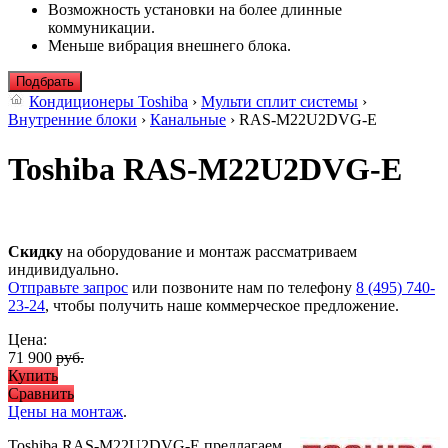
Возможность установки на более длинные
коммуникации.
Меньше вибрация внешнего блока.
Подбрать
Кондиционеры Toshiba
›
Мульти сплит системы
›
Внутренние блоки
›
Канальные
› RAS-M22U2DVG-E
Toshiba RAS-M22U2DVG-E
Скидку
на оборудование и монтаж рассматриваем
индивидуально.
Отправьте запрос
или позвоните нам по телефону
8 (495) 740-
23-24
, чтобы получить наше коммерческое предложение.
Цена:
71 900
руб.
Купить
Сравнить
Цены на монтаж
.
Toshiba RAS-M22U2DVG-E предлагаем