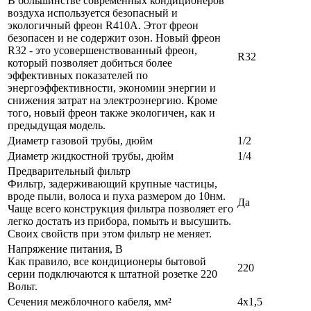
В большинстве современных кондиционеров
воздуха используется безопасный и
экологичный фреон R410A. Этот фреон
безопасен и не содержит озон. Новый фреон
R32 - это усовершенствованный фреон,
R32
который позволяет добиться более
эффективных показателей по
энергоэффективности, экономии энергии и
снижения затрат на электроэнергию. Кроме
того, новый фреон также экологичен, как и
предыдущая модель.
Диаметр газовой трубы, дюйм
1/2
Диаметр жидкостной трубы, дюйм
1/4
Предварительный фильтр
Фильтр, задерживающий крупные частицы,
вроде пыли, волоса и пуха размером до 10нм.
Да
Чаще всего конструкция фильтра позволяет его
легко достать из прибора, помыть и высушить.
Своих свойств при этом фильтр не меняет.
Напряжение питания, В
Как правило, все кондиционеры бытовой
220
серии подключаются к штатной розетке 220
Вольт.
Сечения межблочного кабеля, мм²
4х1,5