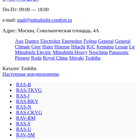
Пн-Пт: 09:00 — 18:00
e-mail:
mail@mitsubishi-comfort.ru
Адрес: Москва, Сокольническая площадь, 4А
Aux
Dantex
Electrolux
Energolux
Fujitsu
General
General
Climate
Gree
Haier
Hisense
Hitachi
IGC
Kentatsu
Lessar
Lg
Mitsubishi Electric
Mitsubishi Heavy
Neoclima
Panasonic
Pioneer
Roda
Royal Clima
Shivaki
Toshiba
Каталог Toshiba
Настенные кондиционеры
RAS-B
RAS-TKVG
RAS-J
RAS-BKV
RAS-N
RAS-CKVG
RAV-RM
RAS-S
RAS-U
RAV-SM