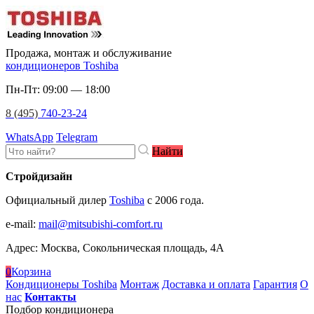
Продажа, монтаж и обслуживание
кондиционеров Toshiba
Пн-Пт: 09:00 — 18:00
8 (495)
740-23-24
WhatsApp
Telegram
Найти
Стройдизайн
Официальный дилер
Toshiba
c 2006 года.
e-mail
:
mail@mitsubishi-comfort.ru
Адрес: Москва, Сокольническая площадь, 4А
0
Корзина
Кондиционеры Toshiba
Монтаж
Доставка и оплата
Гарантия
О
нас
Контакты
Подбор кондиционера