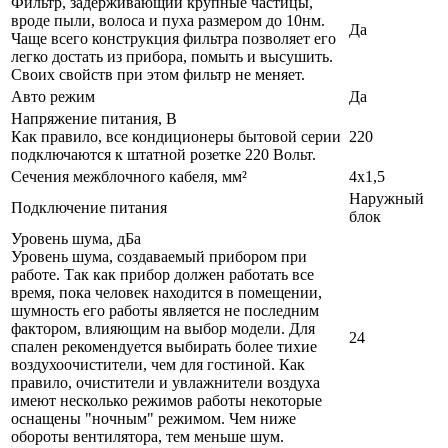
Фильтр, задерживающий крупные частицы,
вроде пыли, волоса и пуха размером до 10нм.
Да
Чаще всего конструкция фильтра позволяет его
легко достать из прибора, помыть и высушить.
Своих свойств при этом фильтр не меняет.
Авто режим
Да
Напряжение питания, В
Как правило, все кондиционеры бытовой серии
220
подключаются к штатной розетке 220 Вольт.
Сечения межблочного кабеля, мм²
4х1,5
Наружный
Подключение питания
блок
Уровень шума, дБа
Уровень шума, создаваемый прибором при
работе. Так как прибор должен работать все
время, пока человек находится в помещении,
шумность его работы является не последним
фактором, влияющим на выбор модели. Для
24
спален рекомендуется выбирать более тихие
воздухоочистители, чем для гостиной. Как
правило, очистители и увлажнители воздуха
имеют несколько режимов работы некоторые
оснащены "ночным" режимом. Чем ниже
обороты вентилятора, тем меньше шум.