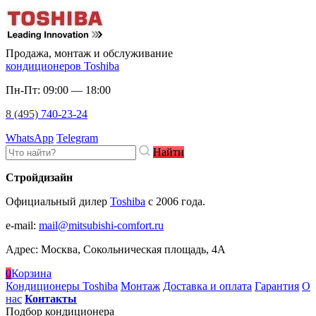
Продажа, монтаж и обслуживание
кондиционеров Toshiba
Пн-Пт: 09:00 — 18:00
8 (495)
740-23-24
WhatsApp
Telegram
Найти
Стройдизайн
Официальный дилер
Toshiba
c 2006 года.
e-mail
:
mail@mitsubishi-comfort.ru
Адрес: Москва, Сокольническая площадь, 4А
0
Корзина
Кондиционеры Toshiba
Монтаж
Доставка и оплата
Гарантия
О
нас
Контакты
Подбор кондиционера