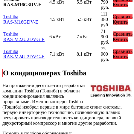
4.5 кВт
5.5 кВт
790
RAS-M16G3DV-E
Купить
руб.
111
Toshiba
Сравнить
4.5 кВт
5.5 кВт
380
RAS-M16GDV-E
Купить
руб.
71
Toshiba
Сравнить
6 кВт
7 кВт
900
RAS-M22U2DVG-E
Купить
руб.
75
Toshiba
Сравнить
7.1 кВт
8.1 кВт
900
RAS-M24U2DVG-E
Купить
руб.
О кондиционерах Toshiba
На протяжении десятилетий разработки
компании Toshiba (Тошиба) в области
кондиционирования являлись
прорывными. Именно концерн Toshiba
(Тошиба) изобрел первые в мире бытовые сплит системы,
первую инверторную технологию, позволяющую плавно
регулировать производительность кондиционера, первый
двухроторный компрессор и многие другие разработки.
Помощь в подборе оборудования: