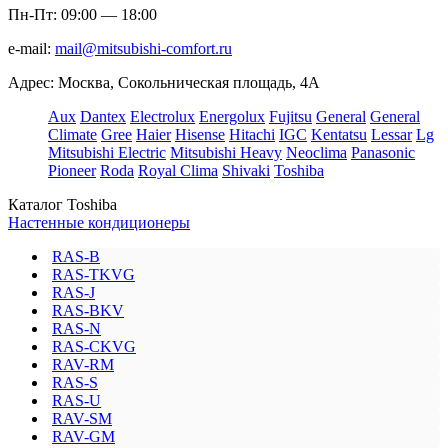
Пн-Пт: 09:00 — 18:00
e-mail:
mail@mitsubishi-comfort.ru
Адрес: Москва, Сокольническая площадь, 4А
Aux
Dantex
Electrolux
Energolux
Fujitsu
General
General
Climate
Gree
Haier
Hisense
Hitachi
IGC
Kentatsu
Lessar
Lg
Mitsubishi Electric
Mitsubishi Heavy
Neoclima
Panasonic
Pioneer
Roda
Royal Clima
Shivaki
Toshiba
Каталог Toshiba
Настенные кондиционеры
RAS-B
RAS-TKVG
RAS-J
RAS-BKV
RAS-N
RAS-CKVG
RAV-RM
RAS-S
RAS-U
RAV-SM
RAV-GM