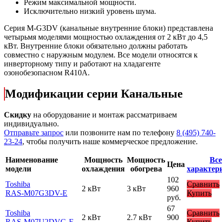
Режим максимальной мощности.
Исключительно низкий уровень шума.
Серия M-G3DV (канальные внутренние блоки) представлена
четырьмя моделями мощностью охлаждения от 2 кВт до 4,5
кВт. Внутренние блоки обязательно должны работать
совместно с наружным модулем. Все модели относятся к
инверторному типу и работают на хладагенте
озонобезопасном R410A.
Модификации серии Канальные
Скидку
на оборудование и монтаж рассматриваем
индивидуально.
Отправьте запрос
или позвоните нам по телефону
8 (495) 740-
23-24
, чтобы получить наше коммерческое предложение.
Наименование
Мощность
Мощность
Все
Цена
модели
охлаждения
обогрева
характер
102
Toshiba
Сравнить
2 кВт
3 кВт
960
RAS-M07G3DV-E
Купить
руб.
67
Toshiba
Сравнить
2 кВт
2.7 кВт
900
RAS-M07U2DVG-E
Купить