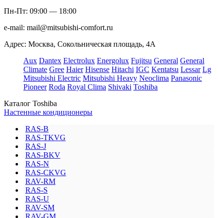
Пн-Пт: 09:00 — 18:00
e-mail:
mail@mitsubishi-comfort.ru
Адрес: Москва, Сокольническая площадь, 4А
Aux
Dantex
Electrolux
Energolux
Fujitsu
General
General
Climate
Gree
Haier
Hisense
Hitachi
IGC
Kentatsu
Lessar
Lg
Mitsubishi Electric
Mitsubishi Heavy
Neoclima
Panasonic
Pioneer
Roda
Royal Clima
Shivaki
Toshiba
Каталог Toshiba
Настенные кондиционеры
RAS-B
RAS-TKVG
RAS-J
RAS-BKV
RAS-N
RAS-CKVG
RAV-RM
RAS-S
RAS-U
RAV-SM
RAV-GM