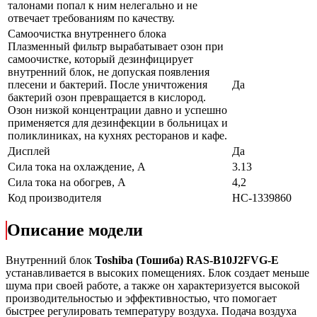
талонами попал к ним нелегально и не
отвечает требованиям по качеству.
Самоочистка внутреннего блока
Плазменный фильтр вырабатывает озон при
самоочистке, который дезинфицирует
внутренний блок, не допуская появления
плесени и бактерий. После уничтожения
Да
бактерий озон превращается в кислород.
Озон низкой концентрации давно и успешно
применяется для дезинфекции в больницах и
поликлиниках, на кухнях ресторанов и кафе.
Дисплей
Да
Сила тока на охлаждение, А
3.13
Сила тока на обогрев, А
4,2
Код производителя
НС-1339860
Описание модели
Внутренний блок
Toshiba (Тошиба) RAS-
B10J2FVG
-E
устанавливается в высоких помещениях. Блок создает меньше
шума при своей работе, а также он характеризуется высокой
производительностью и эффективностью, что помогает
быстрее регулировать температуру воздуха. Подача воздуха