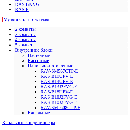
RAS-BKVG
RAS-E
Мульти сплит системы
2 комнаты
3 комнаты
4 комнаты
5 комнат
Внутренние блоки
Настенные
Кассетные
Напольно-потолочные
RAV-SM567СTP-E
RAS-B10UFV-E
RAS-B13UFV-E
RAS-B13J2FVG-E
RAS-B18UFV-E
RAS-B18J2FVG-E
RAS-B10J2FVG-E
RAV-SM1608CTP-E
Канальные
Канальные кондиционеры