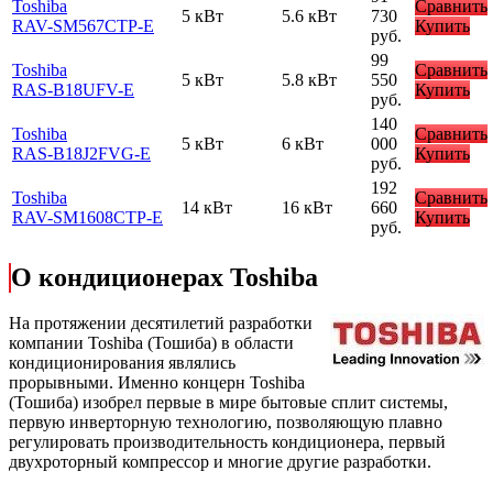
Toshiba
Сравнить
5 кВт
5.6 кВт
730
RAV-SM567СTP-E
Купить
руб.
99
Toshiba
Сравнить
5 кВт
5.8 кВт
550
RAS-B18UFV-E
Купить
руб.
140
Toshiba
Сравнить
5 кВт
6 кВт
000
RAS-B18J2FVG-E
Купить
руб.
192
Toshiba
Сравнить
14 кВт
16 кВт
660
RAV-SM1608CTP-E
Купить
руб.
О кондиционерах Toshiba
На протяжении десятилетий разработки
компании Toshiba (Тошиба) в области
кондиционирования являлись
прорывными. Именно концерн Toshiba
(Тошиба) изобрел первые в мире бытовые сплит системы,
первую инверторную технологию, позволяющую плавно
регулировать производительность кондиционера, первый
двухроторный компрессор и многие другие разработки.