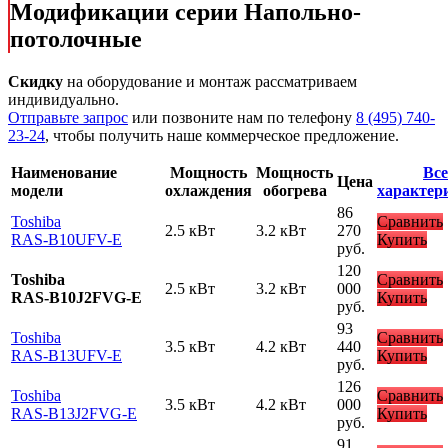
Модификации серии Напольно-
потолочные
Скидку
на оборудование и монтаж рассматриваем
индивидуально.
Отправьте запрос
или позвоните нам по телефону
8 (495) 740-
23-24
, чтобы получить наше коммерческое предложение.
Наименование
Мощность
Мощность
Все
Цена
модели
охлаждения
обогрева
характер
86
Toshiba
Сравнить
2.5 кВт
3.2 кВт
270
RAS-B10UFV-E
Купить
руб.
120
Toshiba
Сравнить
2.5 кВт
3.2 кВт
000
RAS-B10J2FVG-E
Купить
руб.
93
Toshiba
Сравнить
3.5 кВт
4.2 кВт
440
RAS-B13UFV-E
Купить
руб.
126
Toshiba
Сравнить
3.5 кВт
4.2 кВт
000
RAS-B13J2FVG-E
Купить
руб.
91