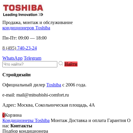
Продажа, монтаж и обслуживание
кондиционеров Toshiba
Пн-Пт: 09:00 — 18:00
8 (495)
740-23-24
WhatsApp
Telegram
Найти
Стройдизайн
Официальный дилер
Toshiba
c 2006 года.
e-mail
:
mail@mitsubishi-comfort.ru
Адрес: Москва, Сокольническая площадь, 4А
0
Корзина
Кондиционеры Toshiba
Монтаж
Доставка и оплата
Гарантия
О
нас
Контакты
Подбор кондиционера