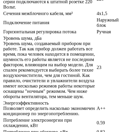
серии подключаются к штатной розетке 220
Вольт.
Сечения межблочного кабеля, мм²
4х1,5
Наружный
Подключение питания
блок
Горизонтальная регулировка потока
Ручная
Уровень шума, дБа
Уровень шума, создаваемый прибором при
работе. Так как прибор должен работать все
время, пока человек находится в помещении,
шумность его работы является не последним
фактором, влияющим на выбор модели. Для
23
спален рекомендуется выбирать более тихие
воздухоочистители, чем для гостиной. Как
правило, очистители и увлажнители воздуха
имеют несколько режимов работы некоторые
оснащены "ночным" режимом. Чем ниже
обороты вентилятора, тем меньше шум.
Энергоэффективность
Позволяет определить насколько экономичен
A++
кондиционер по энергопотреблению.
Потребление электроэнергии при
0.59
охлаждении, кВт
Потребление при обогреве, кВт
0.82