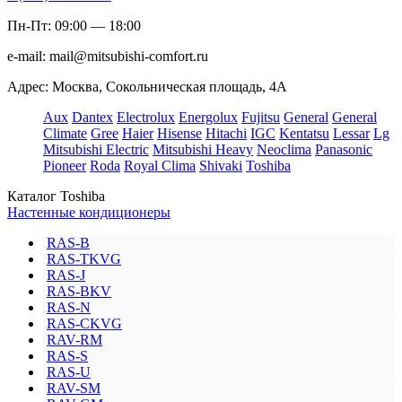
Пн-Пт: 09:00 — 18:00
e-mail:
mail@mitsubishi-comfort.ru
Адрес: Москва, Сокольническая площадь, 4А
Aux
Dantex
Electrolux
Energolux
Fujitsu
General
General
Climate
Gree
Haier
Hisense
Hitachi
IGC
Kentatsu
Lessar
Lg
Mitsubishi Electric
Mitsubishi Heavy
Neoclima
Panasonic
Pioneer
Roda
Royal Clima
Shivaki
Toshiba
Каталог Toshiba
Настенные кондиционеры
RAS-B
RAS-TKVG
RAS-J
RAS-BKV
RAS-N
RAS-CKVG
RAV-RM
RAS-S
RAS-U
RAV-SM