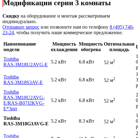
Модификации серии 3 комнаты
Скидку
на оборудование и монтаж рассматриваем
индивидуально.
Отправьте запрос
или позвоните нам по телефону
8 (495) 740-
23-24
, чтобы получить наше коммерческое предложение.
Наименование
Мощность
Мощность
Оптимальная
модели
охлаждения
обогрева
площадь
Toshiba
2
5.2 кВт
6.8 кВт
52 м
RAS-3M18U2AVG-E
р
Toshiba
2
5.2 кВт
6.8 кВт
52 м
RAS-3M18S3AV-E
р
Toshiba
RAS-3M18U2AVG-
2
5.2 кВт
6.8 кВт
52 м
E
/RAS-B07J2KVG-
р
E*3шт
Toshiba
2
5.2 кВт
8.3 кВт
52 м
RAS-3M18G3AVG-E
р
Toshiba
2