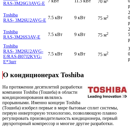
7 кВт
11.5 кВт
70 м
RAS-3M26G3AVG-E
р
Toshiba
2
7.5 кВт
9 кВт
75 м
RAS- 3M26U2AVG-E
р
Toshiba
2
7.5 кВт
9 кВт
75 м
RAS-3M26S3AV-E
р
Toshiba
RAS- 3M26U2AVG-
2
7.5 кВт
9 кВт
75 м
E
/RAS-B07J2KVG-
р
E*3шт
О кондиционерах Toshiba
На протяжении десятилетий разработки
компании Toshiba (Тошиба) в области
кондиционирования являлись
прорывными. Именно концерн Toshiba
(Тошиба) изобрел первые в мире бытовые сплит системы,
первую инверторную технологию, позволяющую плавно
регулировать производительность кондиционера, первый
двухроторный компрессор и многие другие разработки.