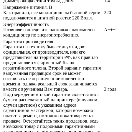
Диаметр жидкостной трубы, дюйм
1/4
Напряжение питания, В
Как правило, все кондиционеры бытовой серии
220
подключаются к штатной розетке 220 Вольт.
Энергоэффективность
Позволяет определить насколько экономичен
A+++
кондиционер по энергопотреблению.
Гарантия производителя
Гарантия на технику бывает двух видов:
официальная, от производителя, или его
представителя на территории РФ, как правило
предоставляется фирменный бланк
гарантийного талона. Второй вариант, гарантия
выдуманная продавцом срок её может
составлять не ограниченное количество
времени, однако реальный срок заканчивается
вместе с вручением Вам товара.
3 года
Подтверждением такой гарантии является лист
бумаги распечатанный на принтере (в лучшем
случаи цветном) с указанием адреса
гарантийной мастерской, которой возможно
платят за ремонт, но только пока товар есть в
продаже. Остерегайтесь таких продавцов, ведь
возможно товар с подобными гарантийными
талонами попал к ним нелегально и не отвечает