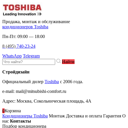
Продажа, монтаж и обслуживание
кондиционеров Toshiba
Пн-Пт: 09:00 — 18:00
8 (495)
740-23-24
WhatsApp
Telegram
Найти
Стройдизайн
Официальный дилер
Toshiba
c 2006 года.
e-mail
:
mail@mitsubishi-comfort.ru
Адрес: Москва, Сокольническая площадь, 4А
0
Корзина
Кондиционеры Toshiba
Монтаж
Доставка и оплата
Гарантия
О
нас
Контакты
Подбор кондиционера