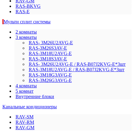
RAV-GM
RAS-BKVG
RAS-E
Мульти сплит системы
2 комнаты
3 комнаты
RAS- 3M26U2AVG-E
RAS-3M26S3AV-E
RAS-3M18U2AVG-E
RAS-3M18S3AV-E
RAS- 3M26U2AVG-E / RAS-B07J2KVG-E*3шт
RAS-3M18U2AVG-E / RAS-B07J2KVG-E*3шт
RAS-3M18G3AVG-E
RAS-3M26G3AVG-E
4 комнаты
5 комнат
Внутренние блоки
Канальные кондиционеры
RAV-SM
RAV-RM
RAV-GM