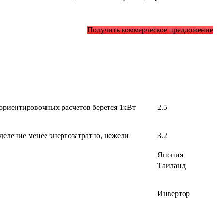
Получить коммерческое предложение
 ориентировочных расчетов берется 1кВт
2.5
деление менее энергозатратно, нежели
3.2
Япония
Таиланд
Инвертор