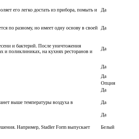
ляет его легко достать из прибора, помыть и
Да
я по разному, но имеет одну основу в своей
Да
есени и бактерий. После уничтожения
Да
х и поликлиниках, на кухнях ресторанов и
Да
Да
Опция
Да
танет выше температуры воздуха в
Да
Да
ешения. Например, Stadler Form выпускает
Белый