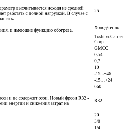
раметр высчитывается исходя из средней
25
т работать с полной нагрузкой. В случае с
вышать.
Холод/тепло
ения, и имеющие функцию обогрева.
Toshiba-Carrier
Corp.
GMCC
0,54
0,7
10
-15...+46
-15…+24
660
сен и не содержит озон. Новый фреон R32 -
R32
мии энергии и снижения затрат на
20
3/8
1/4