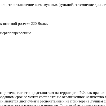
ило, это отключение всех звуковых функций, затемнение диспл
 штатной розетке 220 Вольт.
энергопотреблению.
зводителя, или его представителя на территории РФ, как прави
одавцом срок её может составлять не ограниченное количество 
и является лист бумаги распечатанный на принтере (в лучшем с
но только пока товар есть в продаже. Остерегайтесь таких прода