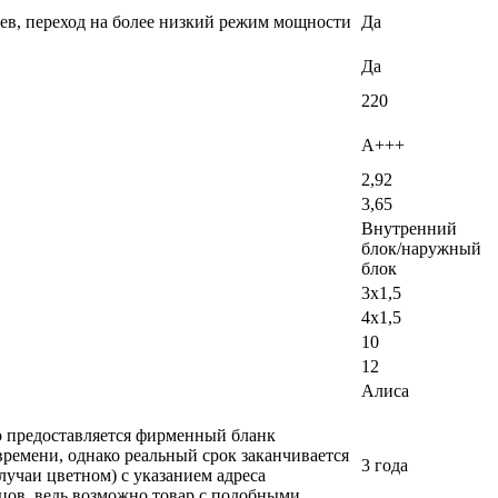
еев, переход на более низкий режим мощности
Да
Да
220
A+++
2,92
3,65
Внутренний
блок/наружный
блок
3х1,5
4х1,5
10
12
Алиса
ло предоставляется фирменный бланк
времени, однако реальный срок заканчивается
3 года
лучаи цветном) с указанием адреса
вцов, ведь возможно товар с подобными