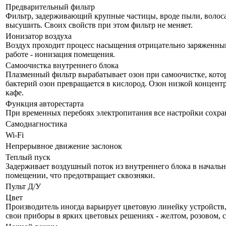
Предварительный фильтр
Фильтр, задерживающий крупные частицы, вроде пыли, волоса и
высушить. Своих свойств при этом фильтр не меняет.
Ионизатор воздуха
Воздух проходит процесс насыщения отрицательно заряженным
работе - ионизация помещения.
Самоочистка внутреннего блока
Плазменный фильтр вырабатывает озон при самоочистке, кото
бактерий озон превращается в кислород. Озон низкой концент
кафе.
Функция авторестарта
При временных перебоях электропитания все настройки сохра
Самодиагностика
Wi-Fi
Непрерывное движение заслонок
Теплый пуск
Задерживает воздушный поток из внутреннего блока в начально
помещении, что предотвращает сквозняки.
Пульт Д/У
Цвет
Производитель иногда варьирует цветовую линейку устройств, 
свои приборы в ярких цветовых решениях - желтом, розовом, 