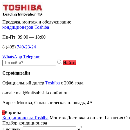
Продажа, монтаж и обслуживание
кондиционеров Toshiba
Пн-Пт: 09:00 — 18:00
8 (495)
740-23-24
WhatsApp
Telegram
Найти
Стройдизайн
Официальный дилер
Toshiba
c 2006 года.
e-mail
:
mail@mitsubishi-comfort.ru
Адрес: Москва, Сокольническая площадь, 4А
0
Корзина
Кондиционеры Toshiba
Монтаж
Доставка и оплата
Гарантия
О 
Подбор кондиционера
2
Площадь:
м