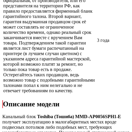
официальная, от производителя, или его
представителя на территории РФ, как
правило предоставляется фирменный бланк
гарантийного талона. Второй вариант,
гарантия выдуманная продавцом срок её
может составлять не ограниченное
количество времени, однако реальный срок
заканчивается вместе с вручением Вам
3 года
товара. Подтверждением такой гарантии
является лист бумаги распечатанный на
принтере (в лучшем случаи цветном) с
указанием адреса гарантийной мастерской,
которой возможно платят за ремонт, но
только пока товар есть в продаже.
Остерегайтесь таких продавцов, ведь
возможно товар с подобными гарантийными
талонами попал к ним нелегально и не
отвечает требованиям по качеству.
Описание модели
Канальный блок
Toshiba (Тошиба) MMD-AP0056SPH1-E
получает эксплуатацию в малогабаритных местах вроде
подвесных потолков либо подобных мест, требующих