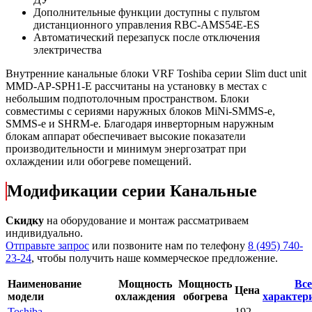
Дополнительные функции доступны с пультом
дистанционного управления RBC-AMS54E-ES
Автоматический перезапуск после отключения
электричества
Внутренние канальные блоки VRF Toshiba серии Slim duct unit
MMD-AP-SPH1-E рассчитаны на установку в местах с
небольшим подпотолочным пространством. Блоки
совместимы с сериями наружных блоков MiNi-SMMS-e,
SMMS-e и SHRM-e. Благодаря инверторным наружным
блокам аппарат обеспечивает высокие показатели
производительности и минимум энергозатрат при
охлаждении или обогреве помещений.
Модификации серии Канальные
Скидку
на оборудование и монтаж рассматриваем
индивидуально.
Отправьте запрос
или позвоните нам по телефону
8 (495) 740-
23-24
, чтобы получить наше коммерческое предложение.
Наименование
Мощность
Мощность
Все
Цена
модели
охлаждения
обогрева
характер
Toshiba
192