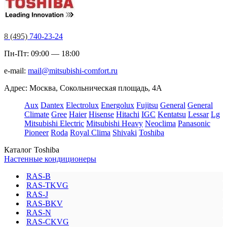
8 (495)
740-23-24
Пн-Пт: 09:00 — 18:00
e-mail:
mail@mitsubishi-comfort.ru
Адрес: Москва, Сокольническая площадь, 4А
Aux
Dantex
Electrolux
Energolux
Fujitsu
General
General
Climate
Gree
Haier
Hisense
Hitachi
IGC
Kentatsu
Lessar
Lg
Mitsubishi Electric
Mitsubishi Heavy
Neoclima
Panasonic
Pioneer
Roda
Royal Clima
Shivaki
Toshiba
Каталог Toshiba
Настенные кондиционеры
RAS-B
RAS-TKVG
RAS-J
RAS-BKV
RAS-N
RAS-CKVG