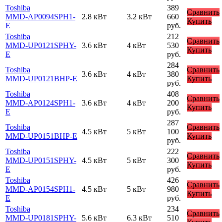
Toshiba
389
Сравнить
MMD-AP0094SPH1-
2.8 кВт
3.2 кВт
660
Купить
E
руб.
Toshiba
212
Сравнить
MMD-UP0121SPHY-
3.6 кВт
4 кВт
530
Купить
E
руб.
284
Toshiba
Сравнить
3.6 кВт
4 кВт
380
MMD-UP0121BHP-E
Купить
руб.
Toshiba
408
Сравнить
MMD-AP0124SPH1-
3.6 кВт
4 кВт
200
Купить
E
руб.
287
Toshiba
Сравнить
4.5 кВт
5 кВт
100
MMD-UP0151BHP-E
Купить
руб.
Toshiba
222
Сравнить
MMD-UP0151SPHY-
4.5 кВт
5 кВт
300
Купить
E
руб.
Toshiba
426
Сравнить
MMD-AP0154SPH1-
4.5 кВт
5 кВт
980
Купить
E
руб.
Toshiba
234
Сравнить
MMD-UP0181SPHY-
5.6 кВт
6.3 кВт
510