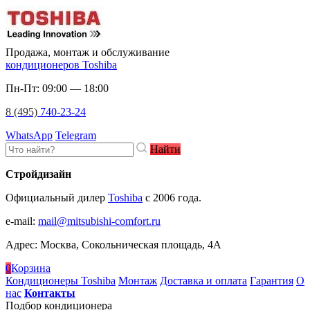
Продажа, монтаж и обслуживание
кондиционеров Toshiba
Пн-Пт: 09:00 — 18:00
8 (495)
740-23-24
WhatsApp
Telegram
Найти
Стройдизайн
Официальный дилер
Toshiba
c 2006 года.
e-mail
:
mail@mitsubishi-comfort.ru
Адрес: Москва, Сокольническая площадь, 4А
0
Корзина
Кондиционеры Toshiba
Монтаж
Доставка и оплата
Гарантия
О
нас
Контакты
Подбор кондиционера