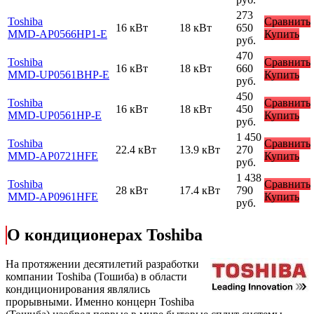
273
Toshiba
Сравнить
16 кВт
18 кВт
650
MMD-AP0566HP1-E
Купить
руб.
470
Toshiba
Сравнить
16 кВт
18 кВт
660
MMD-UP0561BHP-E
Купить
руб.
450
Toshiba
Сравнить
16 кВт
18 кВт
450
MMD-UP0561HP-E
Купить
руб.
1 450
Toshiba
Сравнить
22.4 кВт
13.9 кВт
270
MMD-AP0721HFE
Купить
руб.
1 438
Toshiba
Сравнить
28 кВт
17.4 кВт
790
MMD-AP0961HFE
Купить
руб.
О кондиционерах Toshiba
На протяжении десятилетий разработки
компании Toshiba (Тошиба) в области
кондиционирования являлись
прорывными. Именно концерн Toshiba