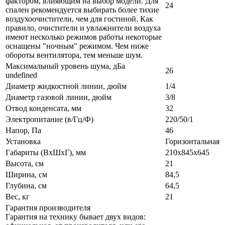
фактором, влияющим на выбор модели. Для
24
спален рекомендуется выбирать более тихие
воздухоочистители, чем для гостиной. Как
правило, очистители и увлажнители воздуха
имеют несколько режимов работы некоторые
оснащены "ночным" режимом. Чем ниже
обороты вентилятора, тем меньше шум.
Максимальный уровень шума, дБа
26
undefined
Диаметр жидкостной линии, дюйм
1/4
Диаметр газовой линии, дюйм
3/8
Отвод конденсата, мм
32
Электропитание (в/Гц/Ф)
220/50/1
Напор, Па
46
Установка
Горизонтальная
Габариты (ВxШxГ), мм
210x845x645
Высота, см
21
Ширина, см
84,5
Глубина, см
64,5
Вес, кг
21
Гарантия производителя
Гарантия на технику бывает двух видов: