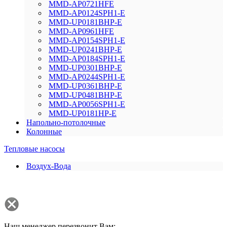
MMD-AP0721HFE
MMD-AP0124SPH1-E
MMD-UP0181BHP-E
MMD-AP0961HFE
MMD-AP0154SPH1-E
MMD-UP0241BHP-E
MMD-AP0184SPH1-E
MMD-UP0301BHP-E
MMD-AP0244SPH1-E
MMD-UP0361BHP-E
MMD-UP0481BHP-E
MMD-AP0056SPH1-E
MMD-UP0181HP-E
Напольно-потолочные
Колонные
Тепловые насосы
Воздух-Вода
Наш менеджер перезвонит Вам: