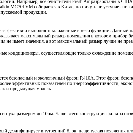
нологии. Например, все очистители Fresh Air разработаны в США
ikin MC70LVM собирается в Китае, но ничуть не уступает по ка
выпускаемой продукции.
е эффективно выполнять заложенные в него функции. Данный па
указывает максимальный размер помещения в котором прибор буде
 не имеет значения, а вот максимальный размер лучше не пре
ьные кондиционеры, осуществляющие только охлаждение помещ
тся безопасный и экологичный фреон R410A. Этот фреон безопа
более эффективных показателей по энергоэффективности, эконо
как и предыдущая модель.
 пуха размером до 10нм. Чаще всего конструкция фильтра позво
рый дезинфицирует внутренний блок, не допуская появления пл