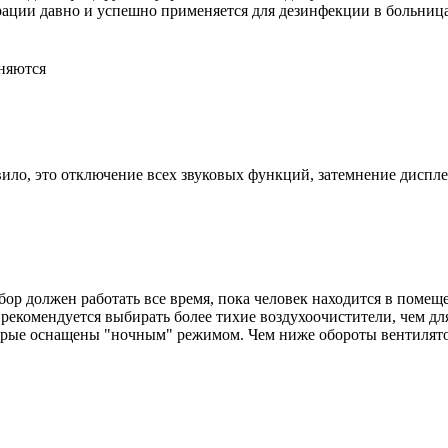
рации давно и успешно применяется для дезинфекции в больница
няются
ило, это отключение всех звуковых функций, затемнение диспл
ор должен работать все время, пока человек находится в помещ
екомендуется выбирать более тихие воздухоочистители, чем для
орые оснащены "ночным" режимом. Чем ниже обороты вентилято