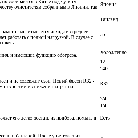
, но собираются в Китае под чутким
Япония
честву очистителям собранным в Японии, так
Таиланд
раметр высчитывается исходя из средней
35
т работать с полной нагрузкой. В случае с
вышать.
Холод/тепло
ения, и имеющие функцию обогрева.
12
540
сен и не содержит озон. Новый фреон R32 -
R32
мии энергии и снижения затрат на
3/4
1/4
ляет его легко достать из прибора, помыть и
Есть
есени и бактерий. После уничтожения