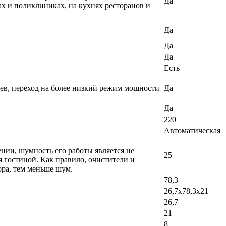
Да
х и поликлиниках, на кухнях ресторанов и
Да
Да
Да
Есть
еев, переход на более низкий режим мощности
Да
Да
220
Автоматическая
ении, шумность его работы является не
25
 гостиной. Как правило, очистители и
ра, тем меньше шум.
78,3
26,7x78,3x21
26,7
21
8