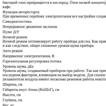
бактерий озон превращается в кислород. Озон низкой концент
кафе.
Функция авторестарта
При временных перебоях электропитания все настройки сохра
Самодиагностика
Непрерывное движение заслонок
Пульт Д/У
Ночной режим
Ночной режим оптимизирует работу прибора для сна. Как прав
и как следствие, общее снижение уровня шума прибора.
Авто режим
Напряжение электропитания, В
Горизонтальная регулировка потока
Уровень шума, дБа
Уровень шума, создаваемый прибором при работе. Так как приб
последним фактором, влияющим на выбор модели. Для спален р
увлажнители воздуха имеют несколько режимов работы некот
Ширина, см
Габариты внут. блока (ВхШхГ), см
Высота, см
Глубина, см
Вес, кг