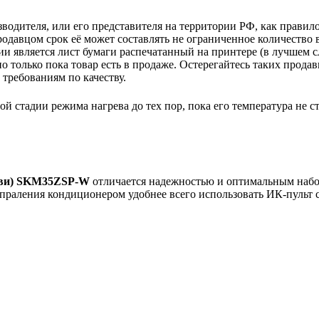
зводителя, или его представителя на территории РФ, как прави
одавцом срок её может составлять не ограниченное количество 
и является лист бумаги распечатанный на принтере (в лучшем с
но только пока товар есть в продаже. Остерегайтесь таких прода
требованиям по качеству.
й стадии режима нагрева до тех пор, пока его температура не с
ви)
SKM35ZSP-W
отличается надежностью и оптимальным набо
упраления кондиционером удобнее всего использовать ИК-пульт