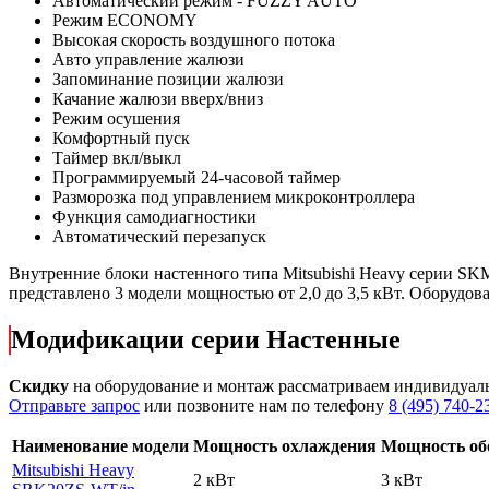
Автоматический режим - FUZZY AUTO
Режим ECONOMY
Высокая скорость воздушного потока
Авто управление жалюзи
Запоминание позиции жалюзи
Качание жалюзи вверх/вниз
Режим осушения
Комфортный пуск
Таймер вкл/выкл
Программируемый 24-часовой таймер
Разморозка под управлением микроконтроллера
Функция самодиагностики
Автоматический перезапуск
Внутренние блоки настенного типа Mitsubishi Heavy серии S
представлено 3 модели мощностью от 2,0 до 3,5 кВт. Оборуд
Модификации серии Настенные
Скидку
на оборудование и монтаж рассматриваем индивидуал
Отправьте запрос
или позвоните нам по телефону
8 (495) 740-2
Наименование модели
Мощность охлаждения
Мощность об
Mitsubishi Heavy
2 кВт
3 кВт