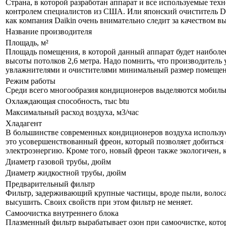
Страна, в которой разработан аппарат и все используемые тех
контролем специалистов из США. Или японский очиститель Da
как компания Daikin очень внимательно следит за качеством 
Название производителя
Площадь, м²
Площадь помещения, в которой данный аппарат будет наиболе
высоты потолков 2,6 метра. Надо помнить, что производитель 
увлажнителями и очистителями минимальный размер помещения
Режим работы
Среди всего многообразия кондиционеров выделяются мобил
Охлаждающая способность, тыс btu
Максимальный расход воздуха, м3/час
Хладагент
В большинстве современных кондиционеров воздуха используе
это усовершенствованный фреон, который позволяет добиться 
электроэнергию. Кроме того, новый фреон также экологичен, 
Диаметр газовой трубы, дюйм
Диаметр жидкостной трубы, дюйм
Предварительный фильтр
Фильтр, задерживающий крупные частицы, вроде пыли, волоса и
высушить. Своих свойств при этом фильтр не меняет.
Самоочистка внутреннего блока
Плазменный фильтр вырабатывает озон при самоочистке, кото