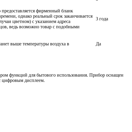
ло предоставляется фирменный бланк
времени, однако реальный срок заканчивается
3 года
лучаи цветном) с указанием адреса
вцов, ведь возможно товар с подобными
танет выше температуры воздуха в
Да
ром функций для бытового использования. Прибор оснащен
 с цифровым дисплеем.